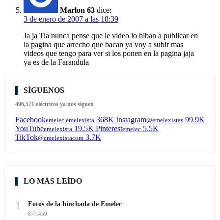
Marlon 63
dice:
3 de enero de 2007 a las 18:39
Ja ja Tia nunca pense que le video lo hiban a publicar en
la pagina que arrecho que bacan ya voy a subir mas
videos que tengo para ver si los ponen en la pagina jaja
ya es de la Farandula
SÍGUENOS
496,571 eléctricos ya nos siguen
Facebook
368K
Instagram
99.9K
emelec.emelexista
@emelexistas
YouTube
19.5K
Pinterest
5.5K
emelexista
emelec
TikTok
3.7K
@emelexistacom
LO MÁS LEÍDO
1
Fotos de la hinchada de Emelec
877.459