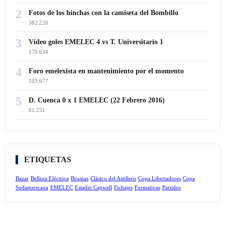
2
Fotos de los hinchas con la camiseta del Bombillo
382.228
3
Vídeo goles EMELEC 4 vs T. Universitario 1
178.634
4
Foro emelexista en mantenimiento por el momento
103.677
5
D. Cuenca 0 x 1 EMELEC (22 Febrero 2016)
81.251
ETIQUETAS
Bazar
Belleza Eléctrica
Bromas
Clásico del Astillero
Copa Libertadores
Copa
Sudamericana
EMELEC
Estadio Capwell
Fichajes
Formativas
Partidos